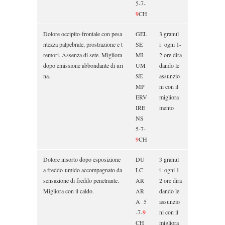
5-7-
9
CH
Dolore occipito-frontale con pesa
GEL
3 granul
ntezza palpebrale, prostrazione e t
SE
i ogni 1-
remori. Assenza di sete. Migliora
MI
2 ore dira
dopo emissione abbondante di uri
UM
dando le
na.
SE
assunzio
MP
ni con il
ERV
migliora
IRE
mento
NS
5-7-
9
CH
Dolore insorto dopo esposizione
DU
3 granul
a freddo-umido accompagnato da
LC
i ogni 1-
sensazione di freddo penetrante.
AR
2 ore dira
Migliora con il caldo.
AR
dando le
A 5
assunzio
-7-
9
ni con il
CH
migliora