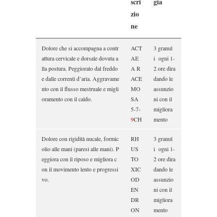
scri
gia
zio
ne
Dolore che si accompagna a contr
ACT
3 granul
attura cervicale e dorsale dovuta a
AE
i ogni 1-
lla postura. Peggiorato dal freddo
A R
2 ore dira
e dalle correnti d’aria. Aggravame
ACE
dando le
nto con il flusso mestruale e migli
MO
assunzio
oramento con il caldo.
SA
ni con il
5-7-
migliora
9
CH
mento
Dolore con rigidità nucale, formic
RH
3 granul
olio alle mani (paresi alle mani). P
US
i ogni 1-
eggiora con il riposo e migliora c
TO
2 ore dira
on il movimento lento e progressi
XIC
dando le
vo.
OD
assunzio
EN
ni con il
DR
migliora
ON
mento