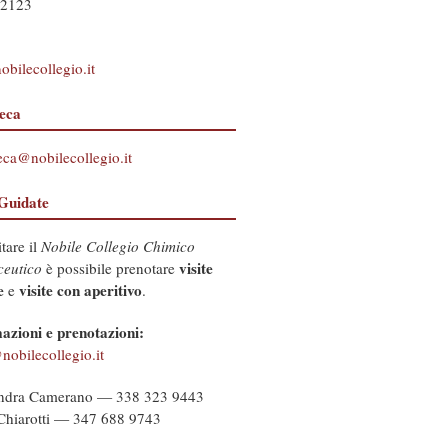
92123
obilecollegio.it
teca
eca@nobilecollegio.it
 Guidate
itare il
Nobile Collegio Chimico
visite
eutico
è possibile prenotare
e
visite con aperitivo
e
.
azioni e prenotazioni:
nobilecollegio.it
ndra Camerano — 338 323 9443
Chiarotti — 347 688 9743