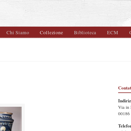
Chi Siamo
Collezione
Biblioteca
ECM
Contat
Indiri
Via in
00186
Telefo