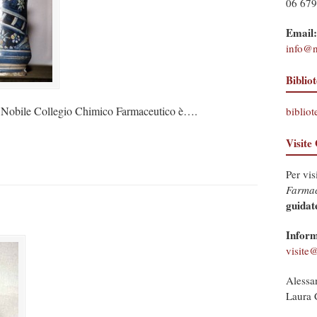
06 67
Email:
info@n
Biblio
el Nobile Collegio Chimico Farmaceutico è….
bibliot
Visite
Per vis
Farmac
guidat
Inform
visite@
Alessa
Laura 