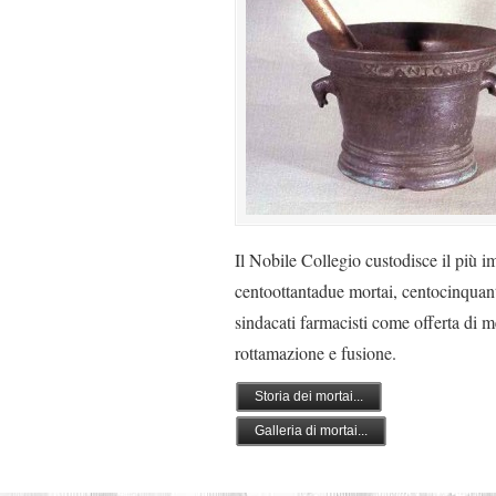
Il Nobile Collegio custodisce il più i
centoottantadue mortai, centocinquanta
sindacati farmacisti come offerta di met
rottamazione e fusione.
Storia dei mortai...
Galleria di mortai...