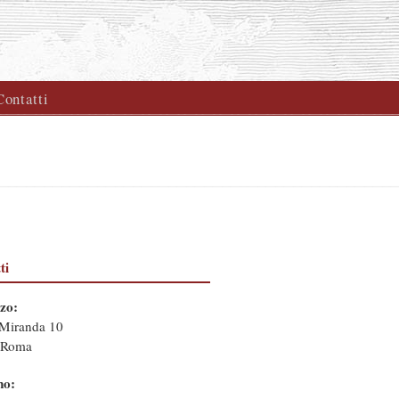
Contatti
ti
zzo:
 Miranda 10
 Roma
no: